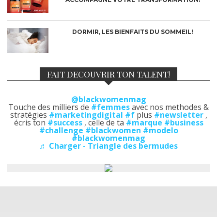
DORMIR, LES BIENFAITS DU SOMMEIL!
FAIT DECOUVRIR TON TALENT!
@blackwomenmag
Touche des milliers de
#femmes
avec nos methodes &
stratégies
#marketingdigital
#f
plus
#newsletter
,
écris ton
#success
, celle de ta
#marque
#business
#challenge
#blackwomen
#modelo
#blackwomenmag
♬ Charger - Triangle des bermudes