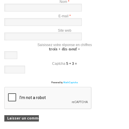
Nom
*
E-mail
*
Site web
Saisissez votre réponse en chiffres
trois + dix-neuf =
Captcha
5 + 3 =
Powered by
MathCaptcha