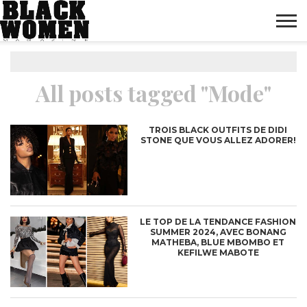
ACCUEIL
MODE
BEAUTÉ
PEOPLE
DIVERTISSEMENT
CULTURE
BIEN-
LIFESTYLE
DÉCOUVERTE
BUSINESS
HIGH-
MARKETING
CONTACT
BONS
BLACK
BLACK
NOTRE
BLACK
FINANCES &
FR
INVESTISSEMENT
PLANS
BOUTIQUE
WOMEN
ÊTRE
TECH
WOMEN
WOMEN
DIGITAL
All posts tagged "Mode"
MAG
MAG
MAG
“STUDIO
“AWARDS”
“FASHION
FESTIVAL”
LIVE”
TROIS BLACK OUTFITS DE DIDI
STONE QUE VOUS ALLEZ ADORER!
LE TOP DE LA TENDANCE FASHION
SUMMER 2024, AVEC BONANG
MATHEBA, BLUE MBOMBO ET
KEFILWE MABOTE