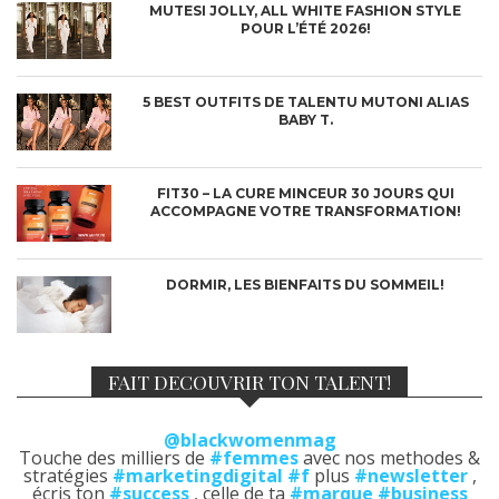
MUTESI JOLLY, ALL WHITE FASHION STYLE
POUR L’ÉTÉ 2026!
5 BEST OUTFITS DE TALENTU MUTONI ALIAS
BABY T.
FIT30 – LA CURE MINCEUR 30 JOURS QUI
ACCOMPAGNE VOTRE TRANSFORMATION!
DORMIR, LES BIENFAITS DU SOMMEIL!
FAIT DECOUVRIR TON TALENT!
@blackwomenmag
Touche des milliers de
#femmes
avec nos methodes &
stratégies
#marketingdigital
#f
plus
#newsletter
,
écris ton
#success
, celle de ta
#marque
#business