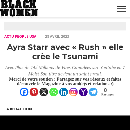
ACCUEIL
MODE
BEAUTÉ
PEOPLE
DIVERTISSEMENT
CULTURE
BIEN-
LIFESTYLE
DÉCOUVERTE
BUSINESS
HIGH-
MARKETING
CONTACT
BONS
BLACK
BLACK
NOTRE
BLACK
FINANCES &
FR
INVESTISSEMENT
PLANS
BOUTIQUE
WOMEN
ÊTRE
TECH
WOMEN
WOMEN
DIGITAL
ACTU PEOPLE USA
MAG
MAG
MAG
28 AVRIL 2023
“STUDIO
“AWARDS”
“FASHION
Ayra Starr avec « Rush » elle
FESTIVAL”
LIVE”
crèe le Tsunami
Avec Plus de 145 Millions de Vues Cumulées sur Youtube en 7
Mois! Son titre devient un saint graal.
Merci de votre soutien : Partagez sur vos réseaux et faites
découvrir le Magazine à vos ami(e)s et relations :)
0
Partages
LA RÉDACTION