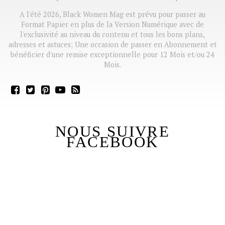
A l'été 2026, Black Women Mag est prévu pour passer au
Format Papier en plus de la Version Numérique avec de
l'exclusivité au niveau du contenu et tous les bons plans,
adresses et astuces; Une occasion de passer en Abonnement et
bénéficier d'une remise exceptionnelle pour 12 Mois et/ou 24
Mois.
NOUS SUIVRE
FACEBOOK