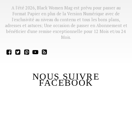
A l'été 2026, Black Women Mag est prévu pour passer au
Format Papier en plus de la Version Numérique avec de
l'exclusivité au niveau du contenu et tous les bons plans,
adresses et astuces; Une occasion de passer en Abonnement et
bénéficier d'une remise exceptionnelle pour 12 Mois et/ou 24
Mois.
NOUS SUIVRE
FACEBOOK