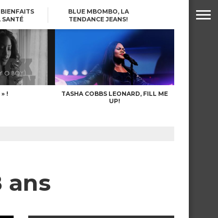
S BIENFAITS
BLUE MBOMBO, LA
 SANTÉ
TENDANCE JEANS!
! SES BIENFAITS
FOOD BANKS PROGRAM
R LA FEMME
NCEINTE
» !
TASHA COBBS LEONARD, FILL ME
UP!
8 ans