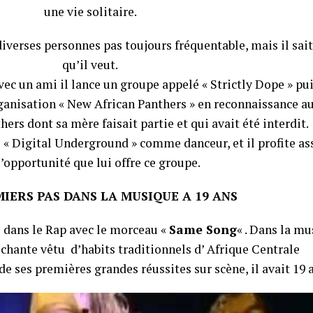
une vie solitaire.
 diverses personnes pas toujours fréquentable, mais il sait
qu’il veut.
vec un ami il lance un groupe appelé « Strictly Dope » pu
rganisation « New African Panthers » en reconnaissance a
s dont sa mère faisait partie et qui avait été interdit.
e « Digital Underground » comme danceur, et il profite as
l’opportunité que lui offre ce groupe.
MIERS PAS DANS LA MUSIQUE A 19 ANS
 dans le Rap avec le morceau «
Same Song
« . Dans la mu
c chante vêtu d’habits traditionnels d’ Afrique Centrale
de ses premières grandes réussites sur scène, il avait 19 