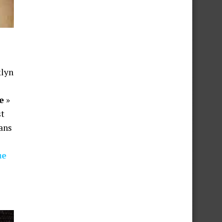
klyn
e
»
st
dans
ue