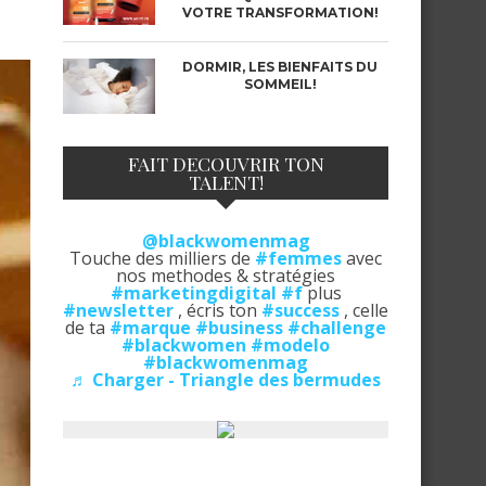
VOTRE TRANSFORMATION!
DORMIR, LES BIENFAITS DU
SOMMEIL!
FAIT DECOUVRIR TON
TALENT!
@blackwomenmag
Touche des milliers de
#femmes
avec
nos methodes & stratégies
#marketingdigital
#f
plus
#newsletter
, écris ton
#success
, celle
de ta
#marque
#business
#challenge
#blackwomen
#modelo
#blackwomenmag
♬ Charger - Triangle des bermudes