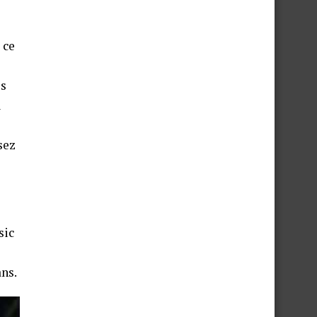
 ce
is
u
sez
sic
ans.