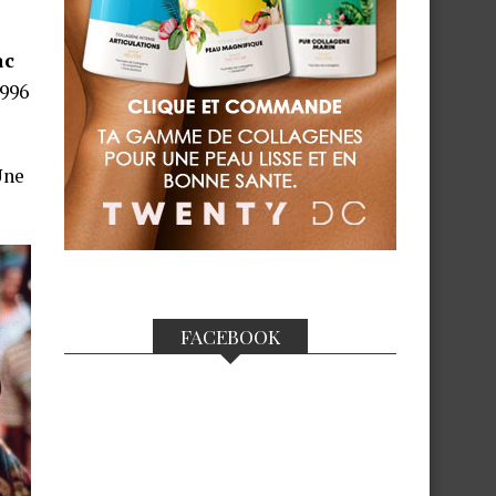
ac
1996
Une
FACEBOOK