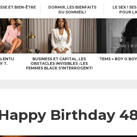
SSE ET BIEN-ÊTRE
DORMIR, LES BIENFAITS
LE SEX ! SE
DU SOMMEIL!
POUR LA
 26
AFRICA QUEENS – NJINGA
YSEULT! CORPS
L’AVOCAT
POU
E
LES
 :
ALENTU
BUSINESS ET CAPITAL, LES
TEMS « BOY O BOY 
Y T.
OBSTACLES INVISIBLES : LES
FEMMES BLACK S’INTERROGENT!
 Happy Birthday 4