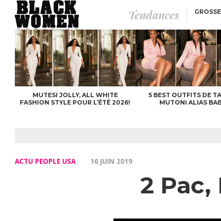
Tendances
GROSSE
GRACE EMIE KUTINO, A
ANS MINISTRE DE LA
JEUNESSE EN RDC!
BUSINESS ET CAPITAL, 
OBSTACLES INVISIBLES
LES FEMMES BLACK
S’INTERROGENT!
MUTESI JOLLY, ALL WHITE
5 BEST OUTFITS DE T
FASHION STYLE POUR L’ÉTÉ 2026!
MUTONI ALIAS BAB
ACTU PEOPLE USA
16 JUIN 2019
2 Pac,