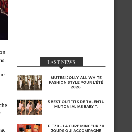
son
ns.
LAST NEWS
ue
MUTESI JOLLY, ALL WHITE
FASHION STYLE POUR L’ÉTÉ
2026!
5 BEST OUTFITS DE TALENTU
che
MUTONI ALIAS BABY T.
r
FIT30 – LA CURE MINCEUR 30
pac
JOURS QUI ACCOMPAGNE