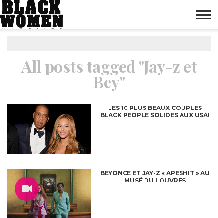
ACCUEIL
MODE
BEAUTÉ
PEOPLE
DIVERTISSEMENT
CULTURE
BIEN-
LIFESTYLE
DÉCOUVERTE
BUSINESS
HIGH-
MARKETING
CONTACT
BONS
BLACK
BLACK
NOTRE
BLACK
FINANCES &
FR
INVESTISSEMENT
PLANS
BOUTIQUE
WOMEN
ÊTRE
TECH
WOMEN
WOMEN
DIGITAL
All posts tagged "Jay-z et
MAG
MAG
MAG
“STUDIO
“AWARDS”
“FASHION
Bey"
FESTIVAL”
LIVE”
LES 10 PLUS BEAUX COUPLES
BLACK PEOPLE SOLIDES AUX USA!
BEYONCE ET JAY-Z « APESHIT » AU
MUSÉ DU LOUVRES