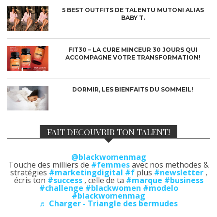
5 BEST OUTFITS DE TALENTU MUTONI ALIAS
BABY T.
FIT30 – LA CURE MINCEUR 30 JOURS QUI
ACCOMPAGNE VOTRE TRANSFORMATION!
DORMIR, LES BIENFAITS DU SOMMEIL!
FAIT DECOUVRIR TON TALENT!
@blackwomenmag
Touche des milliers de
#femmes
avec nos methodes &
stratégies
#marketingdigital
#f
plus
#newsletter
,
écris ton
#success
, celle de ta
#marque
#business
#challenge
#blackwomen
#modelo
#blackwomenmag
♬ Charger - Triangle des bermudes