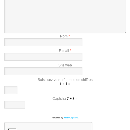
Nom
*
E-mail
*
Site web
Saisissez votre réponse en chiffres
1 × 1 =
Captcha
7 + 3 =
Powered by
MathCaptcha