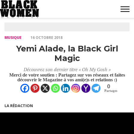
ACCUEIL
MODE
BEAUTÉ
PEOPLE
DIVERTISSEMENT
CULTURE
BIEN-
LIFESTYLE
DÉCOUVERTE
BUSINESS
HIGH-
MARKETING
CONTACT
BONS
BLACK
BLACK
NOTRE
BLACK
FINANCES &
FR
INVESTISSEMENT
PLANS
BOUTIQUE
WOMEN
ÊTRE
TECH
WOMEN
WOMEN
DIGITAL
MUSIQUE
MAG
MAG
MAG
16 OCTOBRE 2018
“STUDIO
“AWARDS”
“FASHION
Yemi Alade, la Black Girl
FESTIVAL”
LIVE”
Magic
Découvrez son dernier titre « Oh My Gosh »
Merci de votre soutien : Partagez sur vos réseaux et faites
découvrir le Magazine à vos ami(e)s et relations :)
0
Partages
LA RÉDACTION